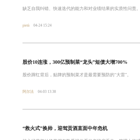
缺乏自我纠错、快速迭代的能力和对业绩结果的实质性问责
pietà
04-24 15:24
股价10连涨，300亿预制菜“龙头”短债大增700%
股价蹿红背后，贴牌的预制菜才是最需要预防的“大雷”。
阿尔法
04-03 13:38
“救火式”换帅，迎驾贡酒直面中年危机