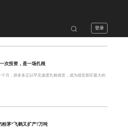
登录

一次投资，是一场扎根
一个月，拼多多正以罕见速度扎根雄安，成为雄安新区最大的
“奶粉茅”飞鹤又扩产7万吨