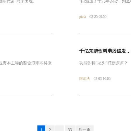
新陈代谢”尚未出现。
“白酒压了十几年的货，到底
pietà
02-25 09:59
千亿东鹏饮料港股破发，
业资本主导的整合浪潮即将来
功能饮料“龙头”打新凉凉？
阿尔法
02-03 10:06
1
2
…
33
后一页