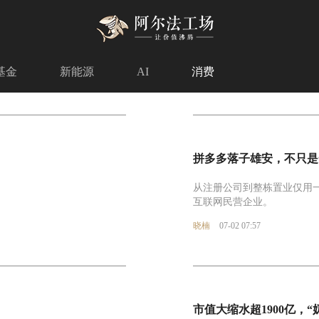
基金
新能源
AI
消费
拼多多落子雄安，不只是
从注册公司到整栋置业仅用
互联网民营企业。
晓楠
07-02 07:57
市值大缩水超1900亿，