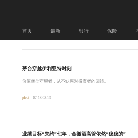
首页
最新
银行
保险
茅台穿越伊利亚特时刻
价值堡垒守望者，从不缺席对投资者的回馈。
pietà
07-18 03:13
业绩目标“失约”七年，金徽酒高管依然“稳稳的”