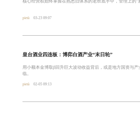
核心经营权始终掌握在熟悉旧体系的老班底手中，管理上的“
pietà
03-23 09:07
皇台酒业四连板：博弈白酒产业“末日轮”
用小额本金博取β回升巨大波动收益背后，或是地方国资与产
临。
pietà
02-05 09:13