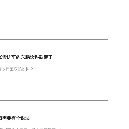
宝张雪机车的东鹏饮料跌麻了
谁敢押宝东鹏饮料？
酒需要有个说法