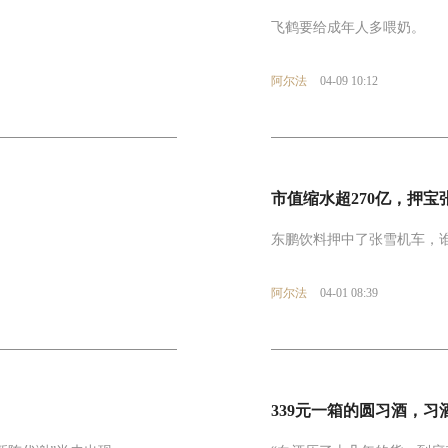
。
飞鹤要给成年人多喂奶。
阿尔法
04-09 10:12
市值缩水超270亿，押
东鹏饮料押中了张雪机车，
阿尔法
04-01 08:39
339元一箱的圆习酒，习