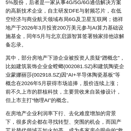
5%股份，后者是一家从事4G/5G/6G通信解决方案
的高新技术企业，自主研发DFE与射频芯片，在低
空经济与商业航天领域布局6G及卫星互联网；德祥
地产于2026年3月投资200万美元参与AI算力基础设
施基金，同年5月与北京启源智算签署独家排他谅解
备忘录。
其中，部分房地产下游企业被投资人质疑“蹭概念”，
比如建筑装饰企业金螳螂(002081.SZ)和建筑陶瓷企
业蒙娜丽莎(002918.SZ)因“AI+半导体陶瓷基板”等
概念在2026年5月获得市场追捧，股价连续上涨；
前不久上市的群核科技，主要营收来自装修设计，
但上市主打“物理AI”的概念。
在房地产企业利润率下行、去化难度增加的背景
下，很多房企都在寻找转型、突围的机会，而国产
芯片替代领域正如火如荼，成为多家房企眼中的“救