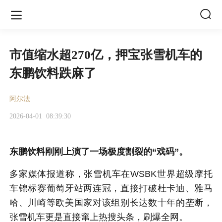


市值缩水超270亿，押宝张雪机车的
东鹏饮料跌麻了
阿尔法
2026-04-01
08:39:30
东鹏饮料刚刚上演了一场极度割裂的“戏码”。
多家媒体报道称，
张雪机车
在WSBK世界超级摩托
车锦标赛葡萄牙站两连冠，直接打破杜卡迪、雅马
哈、川崎等欧美国家对该组别长达数十年的垄断，
张雪机车更是直接窜上热搜头条，刷爆全网。