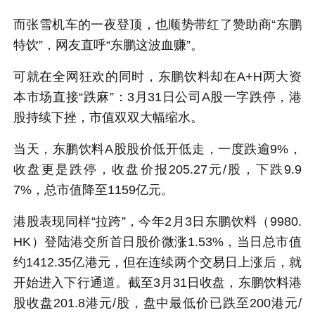
而张雪机车的一夜登顶，也顺势带红了赞助商“
东鹏
特饮
”，网友直呼“东鹏这波血赚”。
可就在全网狂欢的同时，东鹏饮料却在A+H两大资
本市场直接“跌麻”：3月31日公司A股一字跌停，港
股持续下挫，市值双双大幅缩水。
当天，东鹏饮料A股股价低开低走，一度跌逾9%，
收盘更是跌停，收盘价报205.27元/股，下跌9.9
7%，总市值降至1159亿元。
港股表现同样“拉跨”，今年2月3日东鹏饮料（9980.
HK）登陆港交所首日股价微涨1.53%，当日总市值
约1412.35亿港元，但在连续两个交易日上涨后，就
开始进入下行通道。截至3月31日收盘，东鹏饮料港
股收盘201.8港元/股，盘中最低价已跌至200港元/