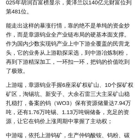
025年胡润百富榜显示，黄泽兰以140亿元财富位列
第481位。
能走出这样的暴涨行情，靠的绝不是单纯的资金炒
作，而是章源钨业全产业链布局的硬基本面支撑。
作为国内少数实现钨产业上中下游全覆盖的民营龙
头，它的业务从上游勘探采选，到中游冶炼制粉，
再到下游精深加工，一环扣一环，把钨的价值吃到
了极致。
上游端，章源钨业手握6座采矿权矿山、10个探矿权
矿区，淘锡坑、新安子、大余石雷三大主采矿山稳
扎稳打，备案的钨（WO3）保有资源储量达7.94万
吨，还有1.76万吨锡、1.13万吨铜储备，充足的资
源，让它在钨价上涨周期中掌握了主动权；
中游端，依托上游钨矿，生产仲钨酸铵、钨粉、碳