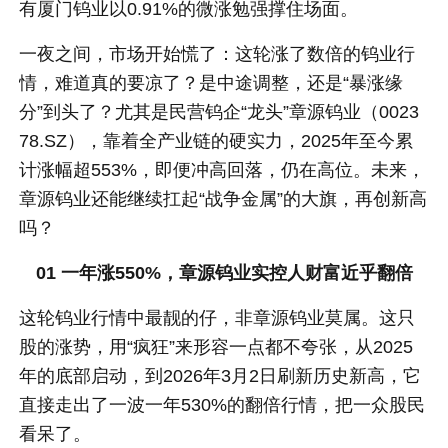
有厦门钨业以0.91%的微涨勉强撑住场面。
一夜之间，市场开始慌了：这轮涨了数倍的钨业行
情，难道真的要凉了？是中途调整，还是“暴涨缘
分”到头了？尤其是民营钨企“龙头”章源钨业（0023
78.SZ），靠着全产业链的硬实力，2025年至今累
计涨幅超553%，即便冲高回落，仍在高位。未来，
章源钨业还能继续扛起“战争金属”的大旗，再创新高
吗？
01 一年涨
550%，章源钨业实控人财富近乎翻倍
这轮钨业行情中最靓的仔，非章源钨业莫属。这只
股的涨势，用“疯狂”来形容一点都不夸张，从2025
年的底部启动，到2026年3月2日刷新历史新高，它
直接走出了一波一年530%的翻倍行情，把一众股民
看呆了。