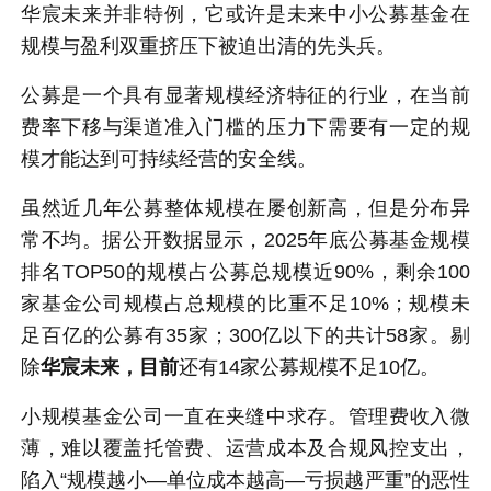
华宸未来并非特例，它或许是未来中小公募基金在
规模与盈利双重挤压下被迫出清的先头兵。
公募是一个具有显著规模经济特征的行业，在当前
费率下移与渠道准入门槛的压力下需要有一定的规
模才能达到可持续经营的安全线。
虽然近几年公募整体规模在屡创新高，但是分布异
常不均。据公开数据显示，2025年底公募基金规模
排名TOP50的规模占公募总规模近90%，剩余100
家基金公司规模占总规模的比重不足10%；规模未
足百亿的公募有35家；300亿以下的共计58家。剔
除
华宸未来，目前
还有14家公募规模不足10亿。
小规模基金公司一直在夹缝中求存。管理费收入微
薄，难以覆盖托管费、运营成本及合规风控支出，
陷入“规模越小—单位成本越高—亏损越严重”的恶性