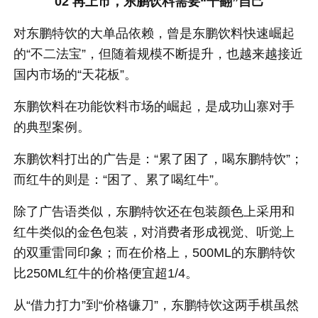
02 再上市，东鹏饮料需要
“干翻”自己
对东鹏特饮的大单品依赖，曾是东鹏饮料快速崛起
的“不二法宝”，但随着规模不断提升，也越来越接近
国内市场的“天花板”。
东鹏饮料在功能饮料市场的崛起，是成功山寨对手
的典型案例。
东鹏饮料打出的广告是：“累了困了，喝东鹏特饮”；
而红牛的则是：“困了、累了喝红牛”。
除了广告语类似，东鹏特饮还在包装颜色上采用和
红牛类似的金色包装，对消费者形成视觉、听觉上
的双重雷同印象；而在价格上，500ML的东鹏特饮
比250ML红牛的价格便宜超1/4。
从“借力打力”到“价格镰刀”，东鹏特饮这两手棋虽然