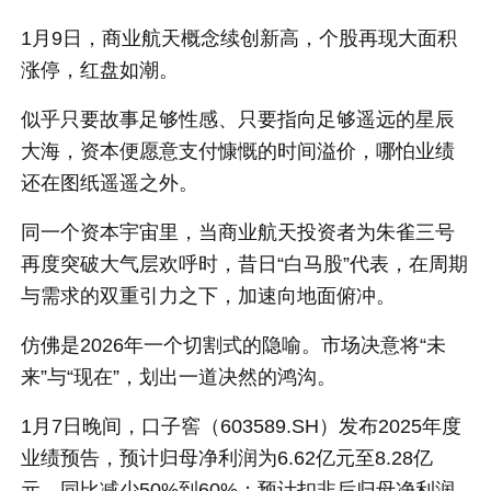
1月9日，商业航天概念续创新高，个股再现大面积
涨停，红盘如潮。
似乎只要故事足够性感、只要指向足够遥远的星辰
大海，资本便愿意支付慷慨的时间溢价，哪怕业绩
还在图纸遥遥之外。
同一个资本宇宙里，当商业航天投资者为朱雀三号
再度突破大气层欢呼时，昔日“白马股”代表，在周期
与需求的双重引力之下，加速向地面俯冲。
仿佛是2026年一个切割式的隐喻。市场决意将“未
来”与“现在”，划出一道决然的鸿沟。
1月7日晚间，口子窖（603589.SH）发布2025年度
业绩预告，预计归母净利润为6.62亿元至8.28亿
元，同比减少50%到60%；预计扣非后归母净利润