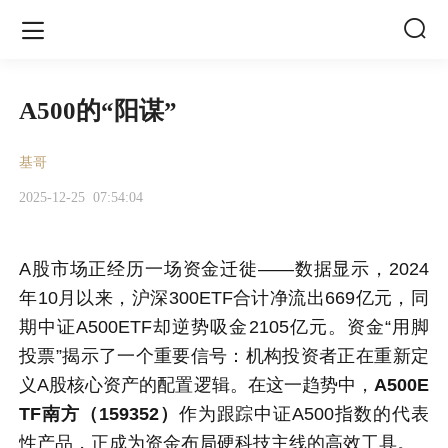


A500的“阳谋”
基哥
2025-12-25
07:54:04
A股市场正经历一场资金迁徙——数据显示，2024
年10月以来，沪深300ETF合计净流出669亿元，同
期中证A500ETF却逆势吸金2105亿元。资金“用脚
投票”揭示了一个重要信号：机构投资者正在重新定
义A股核心资产的配置逻辑。在这一趋势中，
A500E
TF南方（159352）
作为跟踪中证A500指数的代表
性产品，正成为资金布局硬科技主线的高效工具。