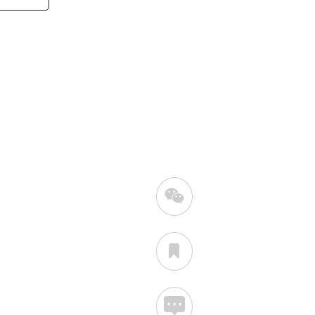


