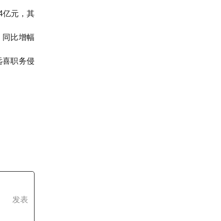
4亿元，其
元，同比增幅
远喜职务侵
发表