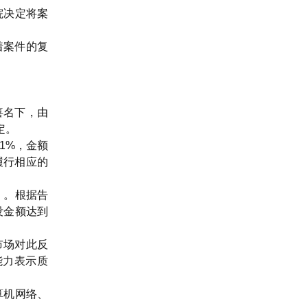
院决定将案
着案件的复
喜名下，由
定。
1%，金额
履行相应的
》。根据告
没金额达到
市场对此反
能力表示质
算机网络、