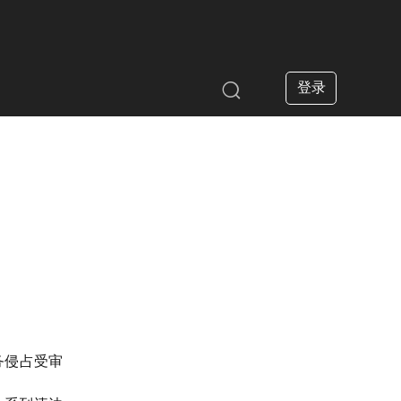
登录

务侵占受审