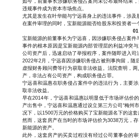
如今，前董事长涉嫌职务侵占案尚未公布最终结果，
违规事件成为资本市场焦点。
尤其是发生在叶华能与宁远喜身上的违法事件，涉及
在案件审理的同时，宝新能源能否给股东和投资者一
0
宝新能源的前董事长为宁远喜，因涉嫌职务侵占案件
事件的根本原因是宝新能源内部管理层的利益冲突与
公司资产后，迅速启动了举报程序，案件随即进入司
2022年2月，宁远喜因涉嫌职务侵占被刑事拘留，
虚报财务顾问费等行为获取非法收益。法院查明，两人
产，非法占有公司资产，构成职务侵占罪。
宁远喜和温惠在职务侵占案件中的违法行为，主要涉
取非法收益。
早在2014年，宁远喜和温惠以明显低于市场评估
产出售中，宁远喜和温惠通过设立第三方公司“梅州市
况下，以1500万元的价格购买了宝新能源名下的这套
然而，这套房产在当时的市场评估价为3038万元，
新能源的资产。
此外，这套房产的买卖过程没有经过公司董事会的审