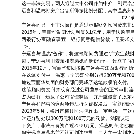
这一非法交易，两人通过大中公司作为中介，利用名
远喜和温惠将房产出售所得按比例分配，其中温惠分得4
02 
宁远喜的另一个非法操作是通过虚报财务顾问费来非
2015年，宝丽华集团计划融资3.1亿元，用于认
西银行协商融资事宜，银行同意提供贷款，但要求支
1%。
宁远喜与温惠“合作”，将这笔顾问费通过“广东宝
易，宁远喜利用表弟和表弟媳的身份证件，设立了“宝
2015年12月，宝丽华集团按照宁远喜与江西银行的
在这笔支付中，温惠与宁远喜分别分得230万元和7
通过宝丽华集团的财务部门完成了这笔款项的支付。
这笔顾问费支付并没有经过公司董事会的正常审批流
占为己有，违反了公司管理制度，并严重侵害了股东
宁远喜和温惠的这两项违法行为被揭发后，宝新能源
2023年5月，梅州市梅县区法院作出一审判决，宁
时还分别处以300万元和100万元的罚款。法院认
下资产，非法占有资产近2000万元。温惠则在此过
但宁远喜与温惠并不认可判决结果，二人在一审判决