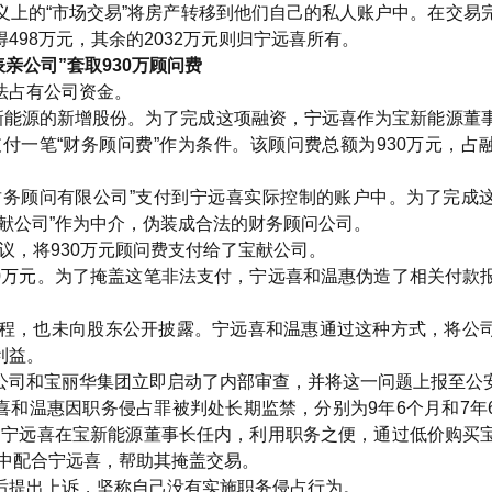
义上的“市场交易”将房产转移到他们自己的私人账户中。在交易
98万元，其余的2032万元则归宁远喜所有。
“表亲公司”套取930万顾问费
法占有公司资金。
购宝新能源的新增股份。为了完成这项融资，宁远喜作为宝新能源董
付一笔“财务顾问费”作为条件。该顾问费总额为930万元，占
献财务顾问有限公司”支付到宁远喜实际控制的账户中。为了完成
献公司”作为中介，伪装成合法的财务顾问公司。
协议，将930万元顾问费支付给了宝献公司。
00万元。为了掩盖这笔非法支付，宁远喜和温惠伪造了相关付款
程，也未向股东公开披露。宁远喜和温惠通过这种方式，将公
利益。
公司和宝丽华集团立即启动了内部审查，并将这一问题上报至公
远喜和温惠因职务侵占罪被判处长期监禁，分别为9年6个月和7年
定，宁远喜在宝新能源董事长任内，利用职务之便，通过低价购买
程中配合宁远喜，帮助其掩盖交易。
后提出上诉，坚称自己没有实施职务侵占行为。