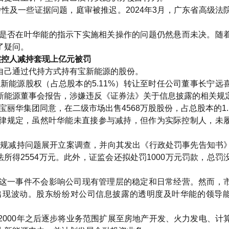
杂性及一些证据问题，庭审被推迟。2024年3月，广东省高级法
是否在叶华能的指示下实施相关操作的问题仍然悬而未决。随
了疑问。
 实控人减持套现上亿元被罚
自己通过代持方式持有宝新能源的股份。
股宝新能源股权（占总股本的5.11%）转让至时任公司董事长宁远
新能源董事会报告，涉嫌违反《证券法》关于信息披露的相关规
宝丽华集团同意，在二级市场出售4568万股股份，占总股本的1.
了法律规定，虽然叶华能未直接参与减持，但作为实际控制人，未
和违规减持问题展开立案调查，并向其发出《行政处罚事先告知书
所得2554万元。此外，证监会还拟处罚1000万元罚款，总罚
这一事件不会影响公司现有管理层的稳定和日常经营。然而，
出现波动。股东纷纷对公司信息披露的透明度及叶华能的领导
2000年之后逐步将业务范围扩展至房地产开发、火力发电、计