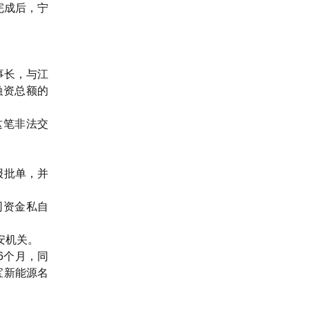
完成后，宁
事长，与江
融资总额的
这笔非法交
报批单，并
司资金私自
安机关。
6个月，同
宝新能源名