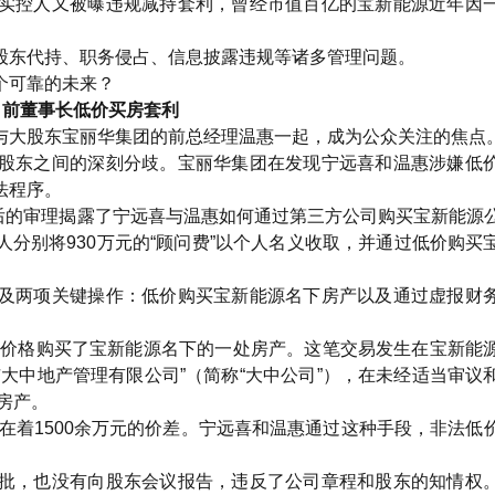
实控人又被曝违规减持套利，曾经市值百亿的宝新能源近年因
股东代持、职务侵占、信息披露违规等诸多管理问题。
个可靠的未来？
1 前董事长低价买房套利
与大股东宝丽华集团的前总经理温惠一起，成为公众关注的焦点
股东之间的深刻分歧。宝丽华集团在发现宁远喜和温惠涉嫌低
法程序。
随后的审理揭露了宁远喜与温惠如何通过第三方公司购买宝新能源
分别将930万元的“顾问费”以个人名义收取，并通过低价购买
及两项关键操作：低价购买宝新能源名下房产以及通过虚报财
价的价格购买了宝新能源名下的一处房产。这笔交易发生在宝新能
大中地产管理有限公司”（简称“大中公司”），在未经适当审议
房产。
存在着1500余万元的价差。宁远喜和温惠通过这种手段，非法低
批，也没有向股东会议报告，违反了公司章程和股东的知情权