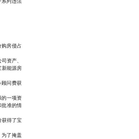
一系列违法
。
价购房侵占
公司资产、
宝新能源房
务顾问费获
源的一项资
和批准的情
价获得了宝
。为了掩盖