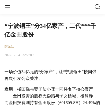


“宁波铜王”分34亿家产，二代***千
亿金田股份
阿尔法
2025-12-04
09:58:09
一场价值34亿元的“分家产”，让“宁波铜王”楼国强
再次引发公众关注。
近期，楼国强与妻子陆小咪一同将名下核心资产
——金田投资的股权无偿赠与子女楼城、楼静静，
而金田投资则持有金田股份（601609.SH）24.49%的