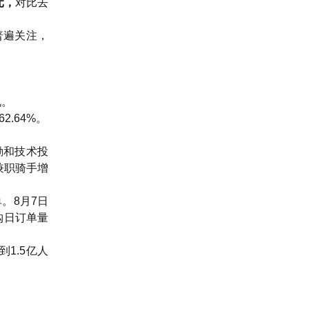
元，
对比去
普遍关注，
况。
2.64%。
励和技术投
兼职骑手增
。8月7日
闪购日订单量
1.5亿人