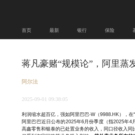
首页
最新
银行
保险
蒋凡豪赌“规模论”，阿里蒸
阿尔法
2025-09-01
09:38:05
利润缩水超百亿，强如阿里巴巴-W（9988.HK），
阿里巴巴近日公布的2025年6月份季度（指2025年4月
高鑫零售和银泰的已处置业务的收入，同口径收入同比