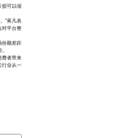
亏损可以缩
。”蒋凡表
购对平台整
场份额差距
距。
消费者带来
卖行业从一