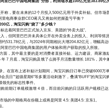
阿里巴巴中国电商集团”分部，利润缩水超100亿元至383.89亿
公开称，要在未来的12个月投入500亿元用于外卖补贴。但市场
阿里电商事业群CEO蒋凡又将如何把握盈亏平衡？
增200亿，淘宝闪购“烧了”多少钱？
务，这标志着阿里巴巴正式加入京东、美团的“外卖大战”。
投入，但阿里巴巴并未具体公开在外卖业务上的投入、利润等情
1.78亿元，与2024年同期相比大增204.82亿元，增幅高达6
及阿里巴巴中国电商集团的用户体验和用户获取的投入所致。
方面，其中最主要的是对消费者直接补贴、运力建设、商家激
 年 7 月底，淘宝闪购及饿了么骑手月活数量增长 181%，其中
。在宣布上述补贴计划期间，淘宝闪购日订单已突破6000万单
8会员日”“超级星期6”等多重活动刺激下，叠满“BUFF”的淘宝
模领先的标志性事件。
购前期订单规模激增 4 倍，而目前闪购的日活跃用户规模已达到
场的中期格局在份额上或将是阿里 4.5: 美团4.5: 京东1。
贴。