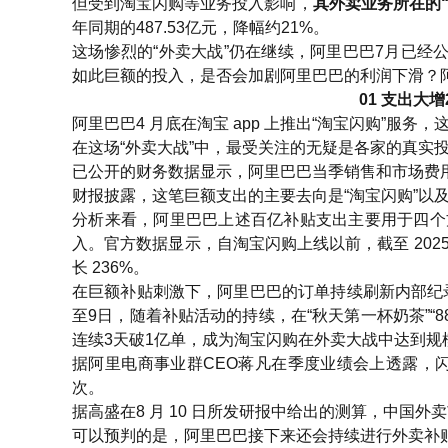
但受到淘宝闪购等业务投入影响，
其外卖业务所在的“
年同期的487.53亿元，降幅约21%。
这场惨烈的“外卖大战”仍在继续，阿里巴巴7月已经
如此巨额的投入，是否会加剧阿里巴巴的利润下滑？
01 支出大
阿里巴巴4 月底在淘宝 app 上推出“淘宝闪购”服
在这场“外卖大战”中，最受关注的无疑是各家的真实
已公开的财务数据显示，阿里巴巴当季销售和市场费用约53
财报披露，这笔巨额支出的主要去向是“淘宝闪购”以
分析来看，阿里巴巴上述百亿补贴支出主要用于四个
入。官方数据显示，自淘宝闪购上线以前，截至 2025
长 236%。
在巨额补贴刺激下，阿里巴巴的订单持续刷新内部纪录
至9日，随着补贴活动的持续，在“秋天第一杯奶茶”“8
连续3天破1亿单，成为淘宝闪购在外卖大战中达到规
据阿里电商事业群CEO蒋凡在季度业绩会上透露，闪
次。
据高盛在8 月 10 日所发研报中给出的测算，中国外卖市
可以预判的是，阿里巴巴接下来还会持续进行外卖补