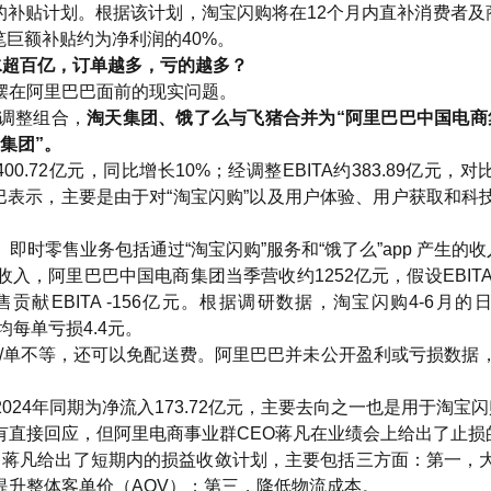
的补贴计划。根据该计划，淘宝闪购将在12个月内直补消费者及商
这笔巨额补贴约为净利润的40%。
缩水超百亿，订单越多，亏的越多？
摆在阿里巴巴面前的现实问题。
调整组合，
淘天集团、饿了么与飞猪合并为“阿里巴巴中国电商
集团”。
.72亿元，同比增长10%；经调整EBITA约383.89亿元，
里巴巴表示，主要是由于对“淘宝闪购”以及用户体验、用户获取和科
。即时零售业务包括通过“淘宝闪购”服务和“饿了么”app 产生的
阿里巴巴中国电商集团当季营收约1252亿元，假设EBITA ma
零售贡献EBITA -156亿元。根据调研数据，淘宝闪购4-6月
平均每单亏损4.4元。
元/单不等，还可以免配送费。阿里巴巴并未公开盈利或亏损数据
2024年同期为净流入173.72亿元，主要去向之一也是用于淘宝
有直接回应，但阿里电商事业群CEO蒋凡在业绩会上给出了止损
，蒋凡给出了短期内的损益收敛计划，主要包括三方面：第一，
提升整体客单价（AOV）；第三，降低物流成本。