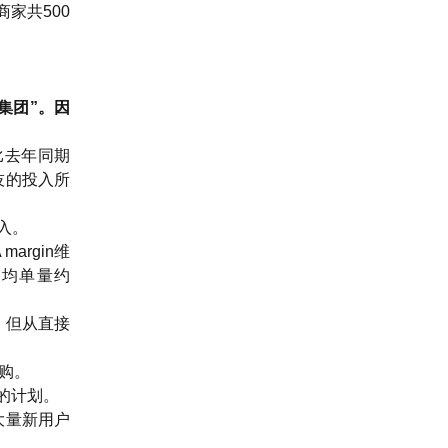
家共500
集团”。因
对比去年同期
技的投入所
收入。
rgin维
的日均单量约
，但从直接
闪购。
的计划。
大量新用户