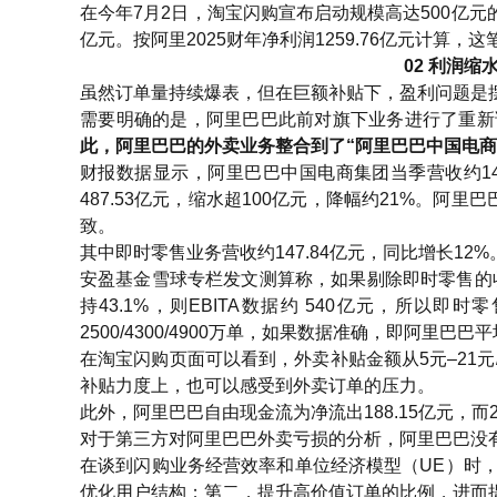
在今年7月2日，淘宝闪购宣布启动规模高达500亿元
亿元。按阿里2025财年净利润1259.76亿元计算，
02 利润
虽然订单量持续爆表，但在巨额补贴下，盈利问题是
需要明确的是，阿里巴巴此前对旗下业务进行了重新
此，阿里巴巴的外卖业务整合到了“阿里巴巴中国电商
财报数据显示，阿里巴巴中国电商集团当季营收约1400
487.53亿元，缩水超100亿元，降幅约21%。阿
致。
其中即时零售业务营收约147.84亿元，同比增长12%
安盈基金雪球专栏发文测算称，如果剔除即时零售的收入，
持43.1%，则EBITA数据约 540亿元，所以即时
2500/4300/4900万单，如果数据准确，即阿里巴巴
在淘宝闪购页面可以看到，外卖补贴金额从5元–21
补贴力度上，也可以感受到外卖订单的压力。
此外，阿里巴巴自由现金流为净流出188.15亿元，而
对于第三方对阿里巴巴外卖亏损的分析，阿里巴巴没
在谈到闪购业务经营效率和单位经济模型（UE）时
优化用户结构；第二，提升高价值订单的比例，进而