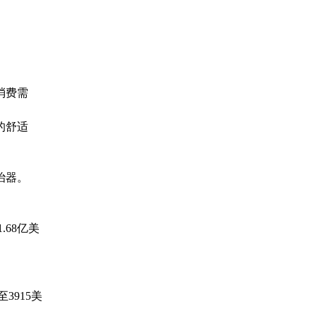
消费需
的舒适
治器。
68亿美
3915美