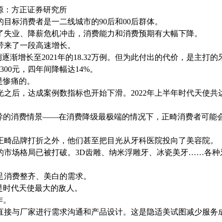
来源：方正证券研究所
目标消费者是一二线城市的90后和00后群体。
了失业、降薪危机冲击，消费能力和消费预期有大幅下降。
带来了一段高速增长。
万例逐渐增长至2021年的18.32万例。但为此付出的代价，是主打
7300元，四年间降幅达14%。
是惨痛的。
之后，达成案例数指标也开始下滑。2022年上半年时代天使共
诡异的消费情景——在消费降级最极端的情况下，正畸消费者可能
正畸品牌打折之外，他们甚至把目光从牙科医院投向了美容院。
的市场格局已被打破。3D齿雕、纳米浮雕牙、冰瓷美牙……各种
足消费整齐、美白的需求。
是时代天使最大的敌人。
作。
直接与厂家进行需求沟通和产品设计。这是隐适美试图减少服务