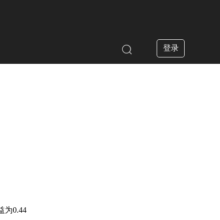
登录

为0.44