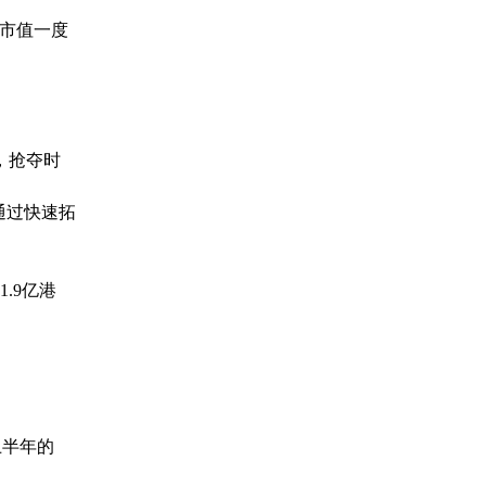
，市值一度
，抢夺时
通过快速拓
.9亿港
上半年的