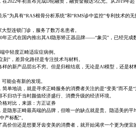
2022年初宣布完成D轮融资，融资金额达5亿元。从2019年
乐”为具有“RAS根骨分析系统”和“RMS诊中监控”专利技术的
家大型连锁门诊，服务了数万名患者。
0年正式在国内推出其AI隐形矫正器品牌——“象贝”，已经完成
主打C端中轻度正畸适应症病例。
的“美立刻”，差异化路径是专注技术与材料。
各样的新产品层出不穷。但是归根结底，无论是AI模型，还是材
。
，可能会有新的发现。
简单地说，就是寻求正畸服务的消费者关注的是“变美”而不是“
，不得不归功于当时颜值经济盛行、消费升级的经济环境。
价格对比，来源：方正证券
，是隐形正畸最高端的品牌，但唯一的缺点就是贵。隐适美的平
中产标配”。
了高价但还是想要牙齿变美的消费者，就开始渴求一个更为便宜