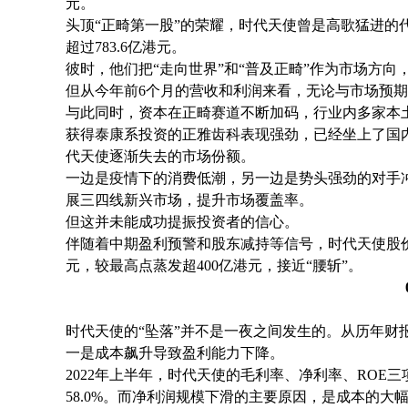
元。
头顶“正畸第一股”的荣耀，时代天使曾是高歌猛进的代
超过783.6亿港元。
彼时，他们把“走向世界”和“普及正畸”作为市场方
但从今年前6个月的营收和利润来看，无论与市场预
与此同时，资本在正畸赛道不断加码，行业内多家本
获得泰康系投资的正雅齿科表现强劲，已经坐上了国
代天使逐渐失去的市场份额。
一边是疫情下的消费低潮，另一边是势头强劲的对手
展三四线新兴市场，提升市场覆盖率。
但这并未能成功提振投资者的信心。
伴随着中期盈利预警和股东减持等信号，时代天使股价接连
元，较最高点蒸发超400亿港元，接近“腰斩”。
时代天使的“坠落”并不是一夜之间发生的。从历年财
一是成本飙升导致盈利能力下降。
2022年上半年，时代天使的毛利率、净利率、ROE三项
58.0%。而净利润规模下滑的主要原因，是成本的大