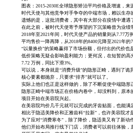
图表：2015-2030E全球隐形矫治平均价格及增速，
时代天使与其他竞争对手争夺的中端市场，赖以生存的
遗憾的是，这批消费者，其中有大部分在疫情中遭遇
在此之前，被时代天使寄予厚望的下沉策略曾为业绩
2018年至2021年间，时代天使产品的销量则从7.77
平均售价一降再降，从2018年的8400元降至2021年的
“以量换价”的策略赢得了市场份额，但付出的代价也
低价策略无疑会影响盈利能力；更何况，在短暂的高光
7.72 万例，同比下滑3%。
可以说，本身就是“消费升级”的隐形正畸，遇到了
核心要素都抛弃，只要求“排齐”就可以了。
实际上他们也正是这样做的，除了不断促使中端隐形
隐形正畸中端市场正在价格内卷中，却没料到，原本
项目开始在美容院兴起。
在美容院均价几千元就可以完成的牙齿贴面，也能满
相比于隐适美降价和正雅齿科“拉新”，也许美容院才
为了应对“消费寒冬”，除了降价，隐适美又有了新动
他们开始布局推行线下门店，消费者可以前往体验，