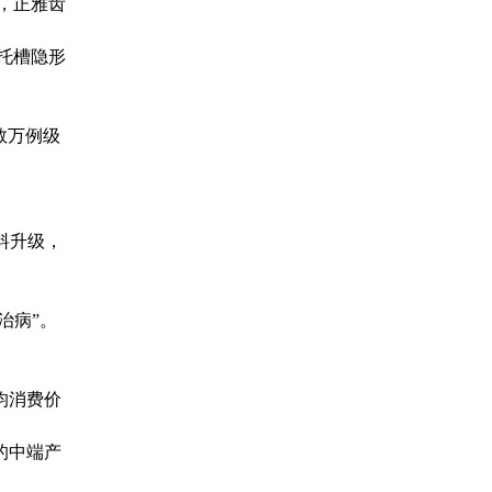
起，正雅齿
无托槽隐形
数万例级
料升级，
治病”。
均消费价
的中端产