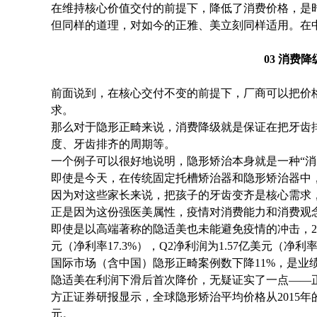
在维持核心价值交付的前提下，降低了消费价格，是时
但同样的道理，对如今的正雅、美立刻同样适用。在
03 消费
前面说到，在核心交付不变的前提下，厂商可以把价
求。
那么对于隐形正畸来说，消费降级就是保证在把牙齿
度、牙齿排齐的周期等。
一个例子可以很好地说明，隐形矫治本身就是一种“消
即使是今天，在传统固定托槽矫治器和隐形矫治器中
因为对这些家长来说，把孩子的牙齿变齐是核心需求，
正是因为这份强医美属性，疫情对消费能力和消费观
即使是以高端著称的隐适美也未能避免疫情的冲击，20
元（净利率17.3%），Q2净利润为1.57亿美元（净利率1
国际市场（含中国）隐形正畸案例数下降11%，是业
隐适美在利润下滑后首次降价，无疑证实了一点——正
方正证券研报显示，全球隐形矫治平均价格从2015年的 5
元。