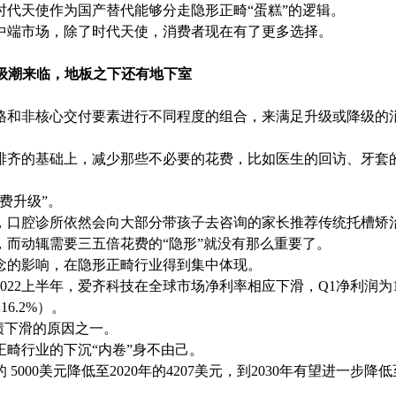
代天使作为国产替代能够分走隐形正畸“蛋糕”的逻辑。
中端市场，除了时代天使，消费者现在有了更多选择。
降级潮来临，地板之下还有地下室
格和非核心交付要素进行不同程度的组合，来满足升级或降级的
排齐的基础上，减少那些不必要的花费，比如医生的回访、牙套
费升级”。
，口腔诊所依然会向大部分带孩子去咨询的家长推荐传统托槽矫
而动辄需要三五倍花费的“隐形”就没有那么重要了。
念的影响，在隐形正畸行业得到集中体现。
22上半年，爱齐科技在全球市场净利率相应下滑，Q1净利润为1.
6.2%）。
绩下滑的原因之一。
畸行业的下沉“内卷”身不由己。
000美元降低至2020年的4207美元，到2030年有望进一步降低至