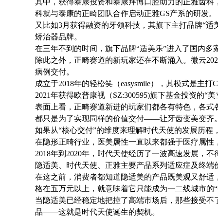
其中，获得泰康投资和泰康拜博口腔助力的正雅齿科，在
科就与泰康的正畸团队合作启动正雅GS产系的研发。
又比如3月获得融资的牙领科技，其旗下主打品牌“适美
矫治器品牌。
在三年不到的时间，旗下品牌“适美乐”进入了国内多
除此之外，正畸赛道的新玩家还在不断涌入。微云202
病例交付。
成立于2018年的轻松笑（easysmile），其模式是
2021年获得欧普康视（SZ:300595)旗下基金投资
表面上看，正畸赛道新进的玩家们都各有特色，各式
都只是为了实现同样的价值交付——让牙齿变美变齐
如果从“核心交付”的维度来理解时代天使的发展历程
在隐形正畸行业，医美属性一直以来都强于医疗属性，
2018年到2020年，时代天使经历了一波高速发展
隐适美、时代天使、正雅主要产品系列适应症及终端
在这之前，消费者都知道隐适美的产品既美观又舒适
格在五万元以上，就意味着它只能成为一二线城市的“
当隐适美已经稳定地把控了高端市场后，那些接受不
品——这就是时代天使诞生的契机。