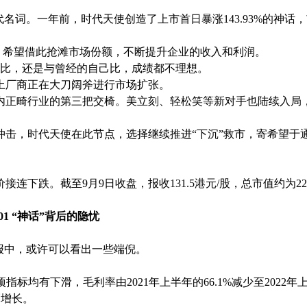
名词。一年前，时代天使创造了上市首日暴涨143.93%的神话
向，希望借此抢滩市场份额，不断提升企业的收入和利润。
期比，还是与曾经的自己比，成绩都不理想。
土厂商正在大刀阔斧进行市场扩张。
内正畸行业的第三把交椅。美立刻、轻松笑等新对手也陆续入局
冲击，时代天使在此节点，选择继续推进“下沉”救市，寄希望于
下跌。截至9月9日收盘，报收131.5港元/股，总市值约为221
01 “神话”背后的隐忧
报中，或许可以看出一些端倪。
指标均有下滑，毛利率由2021年上半年的66.1%减少至2022年
幅增长。