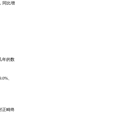
元，同比增
几年的数
.0%、
对正畸终