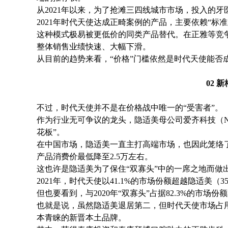
从2021年以来，为了抢滩三四线城市市场，投入的牙
2021年时代天使达成正畸案例的产品，主要依赖“标
这种模式极易被更低价的同类产品替代。在正雅等竞
整体销售业绩快速、大幅下滑。
从目前的趋势来看，“价格”门槛依然是时代天使能否
02 
不过，时代天使并不是在价格战中唯一的“受害者”。
作为行业无可争议的龙头，隐适美母公司爱齐科技（NAS
花板”。
在中国市场，隐适美一直主打高端市场，也因此笼络了
产品消费价最低降至2.5万左右。
这也许是隐适美为了保住“双寡头”中的一席之地而做
2021年，时代天使以41.1%的市场份额超越隐适美（
但也要看到，与2020年“双寡头”占据82.3%的市场份
也就是说，虽然隐适美退居第二，但时代天使市场占
本青睐的新晋本土品牌。