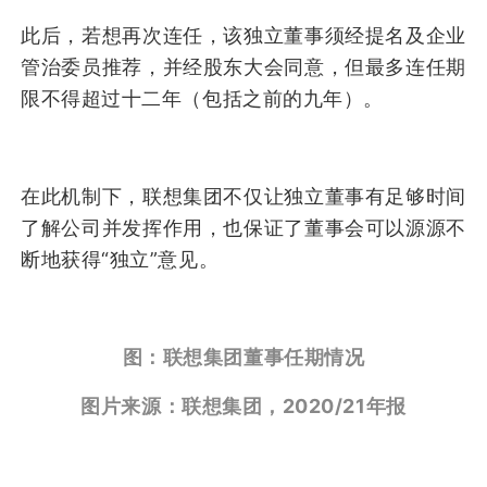
此后，若想再次连任，该独立董事须经提名及企业
管治委员推荐，并经股东大会同意，但最多连任期
限不得超过十二年（包括之前的九年）。
在此机制下，联想集团不仅让独立董事有足够时间
了解公司并发挥作用，也保证了董事会可以源源不
断地获得“独立”意见。
图：联想集团董事任期情况
图片来源：联想集团，2020/21年报