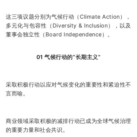
这三项议题分别为气候行动（Climate Action），
多元化与包容性（Diversity & Inclusion），以及
董事会独立性（Board Independence）。
01 气候行动的“长期主义”
采取积极行动以应对气候变化的重要性和紧迫性不
言而喻。
商业领域采取积极的减排行动已成为全球气候治理
的重要力量和社会共识。