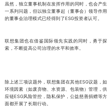
虽然，独立董事机制在发挥作用的同时，也会产生
一系列问题，但以独立董事起（董事会）领导作用
的董事会治理模式已经得到了ESG投资者认可。
联想集团也在借鉴国际领先实践的同时，勇于探
索，不断提高公司治理的水平和效率。
除上述三项议题外，联想集团在其他ESG议题，如
环境因素（如废弃物、水资源、包装物）管理，供
应链ESG风险管控，隐私保护，公益慈善捐赠等方
面都开展了长期行动。