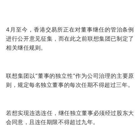
4月至今，香港交易所正在对董事继任的管治条例
进行公开意见征集，而在此之前联想集团已制定了
相关继任规则。
联想集团以“董事的独立性”作为公司治理的主要原
则，规定每名独立董事的每次任期不得超过三年。
若想实现连选连任，继任独立董事必须经过股东大
会同意，且连任期限不得超过九年。