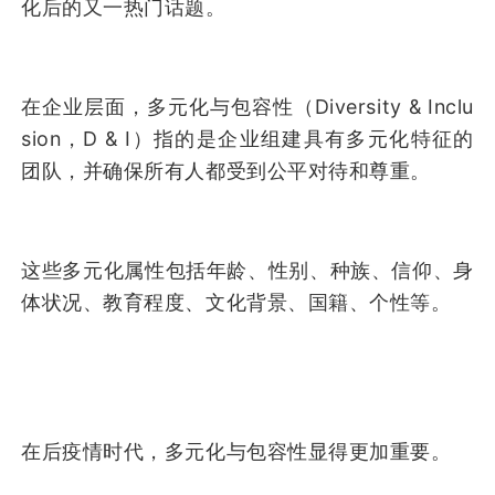
化后的又一热门话题。
在企业层面，多元化与包容性（Diversity & Inclu
sion，D & I）指的是企业组建具有多元化特征的
团队，并确保所有人都受到公平对待和尊重。
这些多元化属性包括年龄、性别、种族、信仰、身
体状况、教育程度、文化背景、国籍、个性等。
在后疫情时代，多元化与包容性显得更加重要。