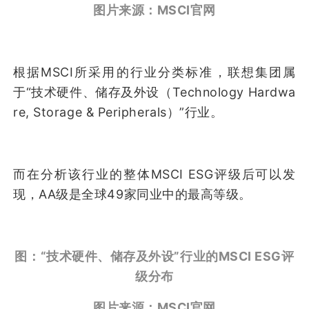
图片来源：MSCI官网
根据MSCI所采用的行业分类标准，联想集团属
于“技术硬件、储存及外设（Technology Hardwa
re, Storage & Peripherals）”行业。
而在分析该行业的整体MSCI ESG评级后可以发
现，AA级是全球49家同业中的最高等级。
图：“技术硬件、储存及外设”行业的MSCI ESG评
级分布
图片来源：MSCI官网