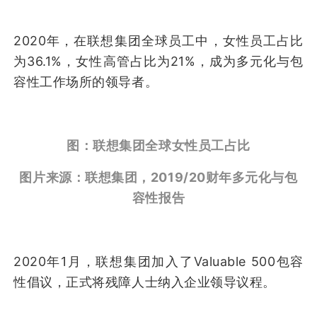
2020年，在联想集团全球员工中，女性员工占比
为36.1%，女性高管占比为21%，成为多元化与包
容性工作场所的领导者。
图：联想集团全球女性员工占比
图片来源：联想集团，2019/20财年多元化与包
容性报告
2020年1月，联想集团加入了Valuable 500包容
性倡议，正式将残障人士纳入企业领导议程。