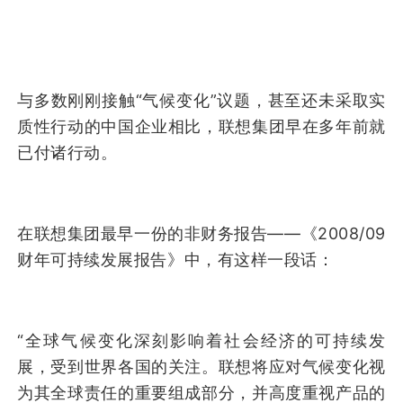
与多数刚刚接触“气候变化”议题，甚至还未采取实
质性行动的中国企业相比，联想集团早在多年前就
已付诸行动。
在联想集团最早一份的非财务报告——《2008/09
财年可持续发展报告》中，有这样一段话：
“全球气候变化深刻影响着社会经济的可持续发
展，受到世界各国的关注。联想将应对气候变化视
为其全球责任的重要组成部分，并高度重视产品的