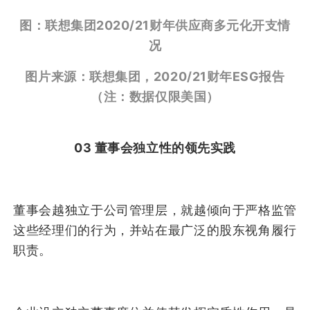
图：联想集团2020/21财年供应商多元化开支情
况
图片来源：联想集团，2020/21财年ESG报告
（
注：数据仅限美国）
03 董事会独立性的领先实践
董事会越独立于公司管理层，就越倾向于严格监管
这些经理们的行为，并站在最广泛的股东视角履行
职责。