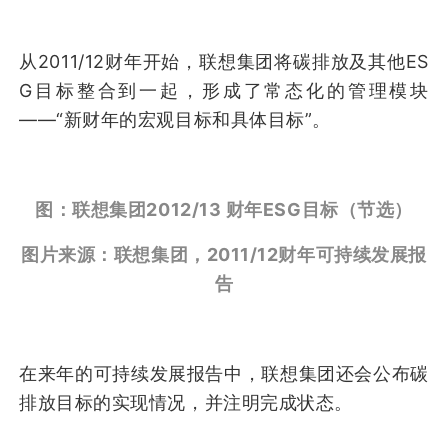
从2011/12财年开始，联想集团将碳排放及其他ES
G目标整合到一起，形成了常态化的管理模块
——“新财年的宏观目标和具体目标”。
图：联想集团2012/13 财年ESG目标（节选）
图片来源：联想集团，2011/12财年可持续发展报
告
在来年的可持续发展报告中，联想集团还会公布碳
排放目标的实现情况，并注明完成状态。