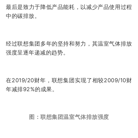
最后是致力于降低产品能耗，以减少产品使用过程
中的碳排放。
经过联想集团多年的坚持和努力，其温室气体排放
强度呈逐年递减的趋势。
在2019/20财年，联想集团实现了相较2009/10财
年减排92%的成果。
图：联想集团温室气体排放强度