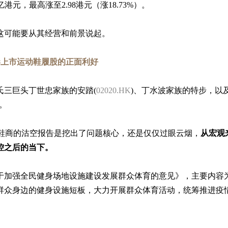
2亿港元，最高涨至2.98港元（涨18.73%）。
这可能要从其经营和前景说起。
香港上市运动鞋履股的正面利好
氏三巨头丁世忠家族的安踏(
02020.HK
)、丁水波家族的特步，以
。
针对晋江鞋商的沽空报告是挖出了问题核心，还是仅仅过眼云烟，
从宏观
控之后的当下。
《关于加强全民健身场地设施建设发展群众体育的意见》，主要内容
群众身边的健身设施短板，大力开展群众体育活动，统筹推进疫