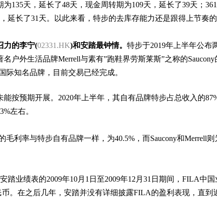
期为135天，延长了48天，现金周转期为109天，延长了39天；36
1天，延长了31天。以此来看，特步的去库存能力还是跟得上节奏
召力的李宁(
02331.HK
)和安踏最钟情。
特步于2019年上半年公布
生活品牌Merrell与素有”跑鞋界劳斯莱斯”之称的Saucon
um」等国际知名品牌，目前交易已经完成。
能按预期开展。2020年上半年，其自有品牌特步占总收入的87
3%左右。
的毛利率与特步自有品牌一样，为40.5%，而Saucony和Merrell则为
。
安踏业绩表的2009年10月1日至2009年12月31日期间，FILA中
人民币。在之后几年，安踏并没有详细披露FILA的盈利表现，直到近