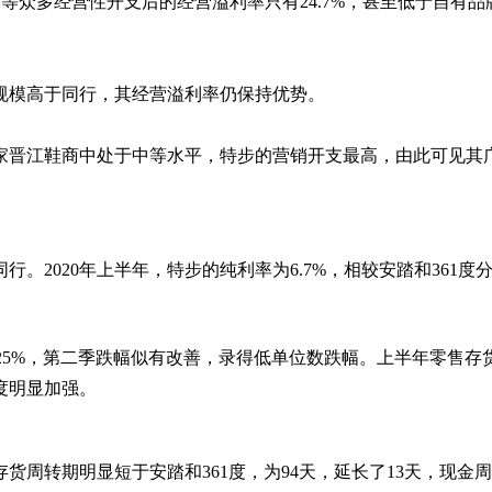
营销等众多经营性开支后的经营溢利率只有24.7%，甚至低于自有品
规模高于同行，其经营溢利率仍保持优势。
家晋江鞋商中处于中等水平，特步的营销开支最高，由此可见其
。2020年上半年，特步的纯利率为6.7%，相较安踏和361度
%-25%，第二季跌幅似有改善，录得低单位数跌幅。上半年零售存
度明显加强。
存货周转期明显短于安踏和361度，为94天，延长了13天，现金