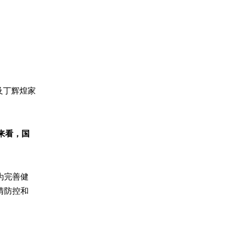
及丁辉煌家
来看，国
为完善健
情防控和