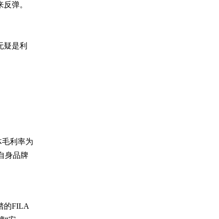
来反弹。
无疑是利
体毛利率为
做自身品牌
FILA