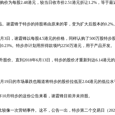
为每股2.48港元，较当日收市价2.51港元折让1.2%，等于最
品。谢霆锋于特步的持股将由原来的零，变为扩大后股本的0.2%
月3日，谢霆锋以每股4.5港元的价格，同样认购了500万股特步
持股0.23%。特步亦计划用所得款项约2250万港元，用于产品开发。
股价。直到2018年6月13日，特步的股价才重新到达6.14港元
月19日的市场暴跌也顺道将特步的股价拉低至2.04港元的低位水
0年10月特步的这份公告来看，谢霆锋目前并未持股。
较像一次营销事件。这不，公告一出，特步第二个交易日（2020