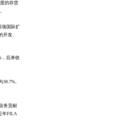
1度的存货
的。
两项国际扩
y的开发、
%，后来收
38.7%。
国业务贡献
年FILA