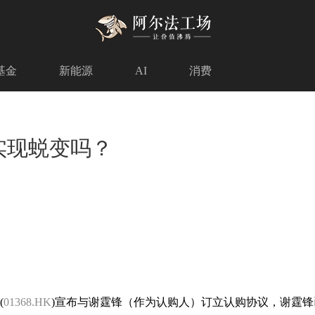
基金
新能源
AI
消费
实现蜕变吗？
(
01368.HK
)宣布与谢霆锋（作为认购人）订立认购协议，谢霆锋