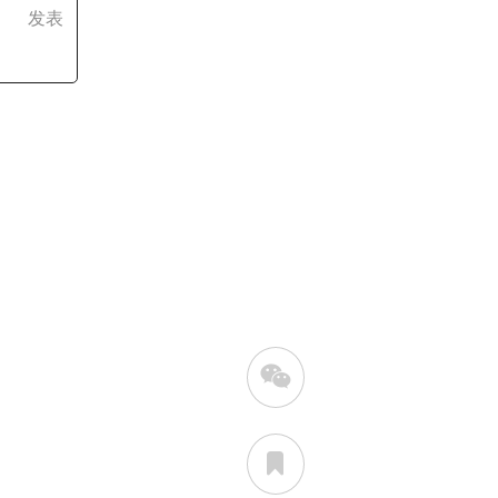
发表

