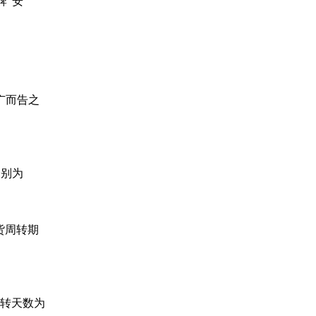
牌“安
广而告之
分别为
货周转期
周转天数为