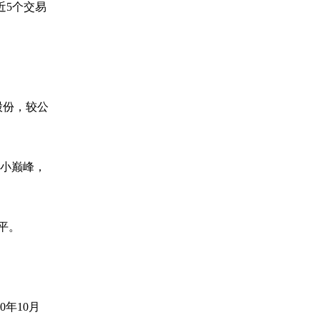
近5个交易
。
股份，较公
的小巅峰，
平。
年10月