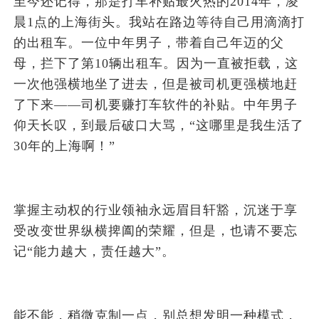
至今还记得，那是打车补贴最火热的2014年，凌
晨1点的上海街头。我站在路边等待自己用滴滴打
的出租车。一位中年男子，带着自己年迈的父
母，拦下了第10辆出租车。因为一直被拒载，这
一次他强横地坐了进去，但是被司机更强横地赶
了下来——司机要赚打车软件的补贴。中年男子
仰天长叹，到最后破口大骂，“这哪里是我生活了
30年的上海啊！”
掌握主动权的行业领袖永远眉目轩豁，沉迷于享
受改变世界纵横捭阖的荣耀，但是，也请不要忘
记“能力越大，责任越大”。
能不能，稍微克制一点，别总想发明一种模式，