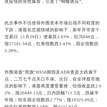
炎疫情的突然爆发，引发了“蝴蝶效应”。
此次事件不仅使得外围资本市场出现不同程度的
下跌，港股在悲观情绪的影响下，新年开市首个
交易日（1月29日）便暴跌3.03%，狂泻848点，
报27101.54点，红筹指数跌3.43%，国企指数跌
3.28%。
外围港股“黑旗”HS50期指及ADR更是大跌逾千
点，二万七千点关口不保。次日，在全球股市抛
压的影响下，港股再度遭受重挫，恒指收盘跌2.6
2%，报26449.13点，日内跌幅711.5点，跌破半
年线；恒生国企指数跌2.77%，报10325.09点；
恒生红筹指数跌3.58%，报4127.81点。