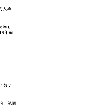
的大单
商库存，
19年前
至数亿
大的一笔商