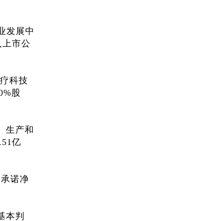
企业发展中
入上市公
医疗科技
0%股
、生产和
51亿
，承诺净
基本判