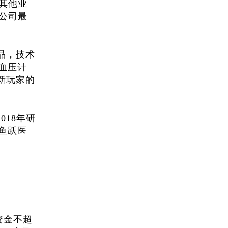
其他业
市公司最
品，技术
血压计
新玩家的
018年研
于鱼跃医
资金不超