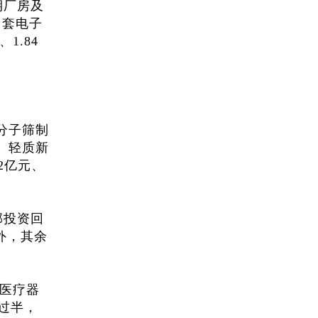
期厂房及
台套电子
1.84
分子筛制
、轻质新
2亿元、
部投资回
外，其余
阳医疗器
仅过半，