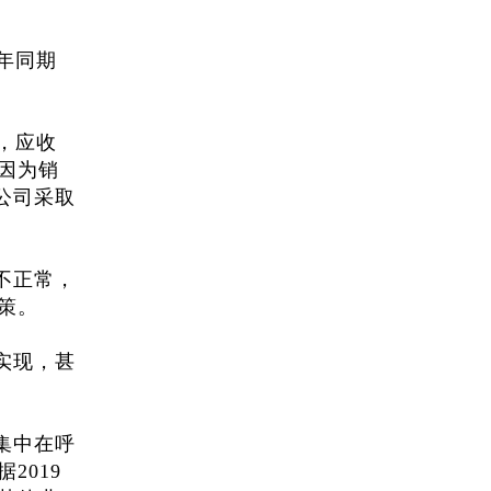
年同期
，应收
因为销
公司采取
不正常，
策。
实现，甚
集中在呼
据2019