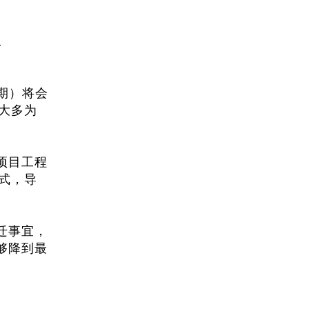
二
期）将会
大多为
项目工程
式，导
迁事宜，
够降到最