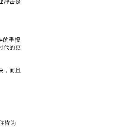
业冲击是
年的季报
时代的更
快，而且
往皆为