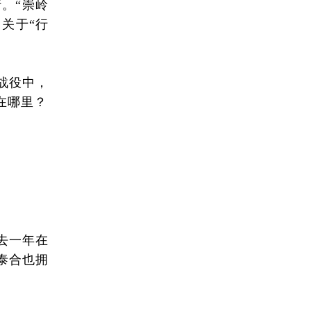
行。“崇岭
关于“行
战役中，
在哪里？
去一年在
泰合也拥