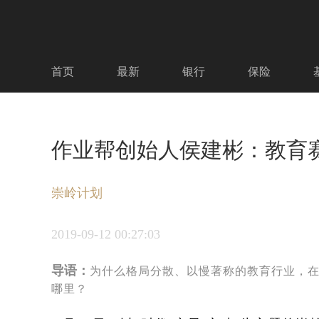
首页
最新
银行
保险
作业帮创始人侯建彬：教育
崇岭计划
2019-09-12
00:27:03
导语：
为什么格局分散、以慢著称的教育行业，
哪里？