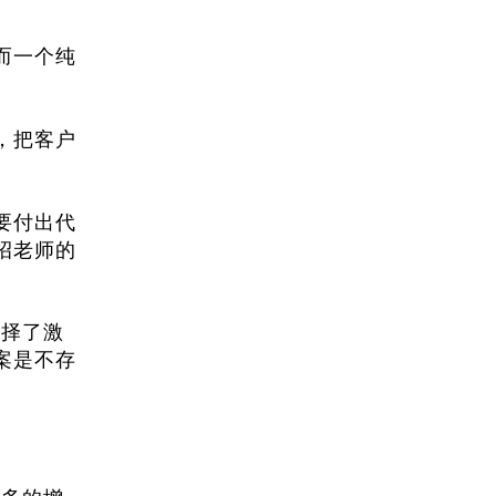
而一个纯
，把客户
要付出代
招老师的
选择了激
案是不存