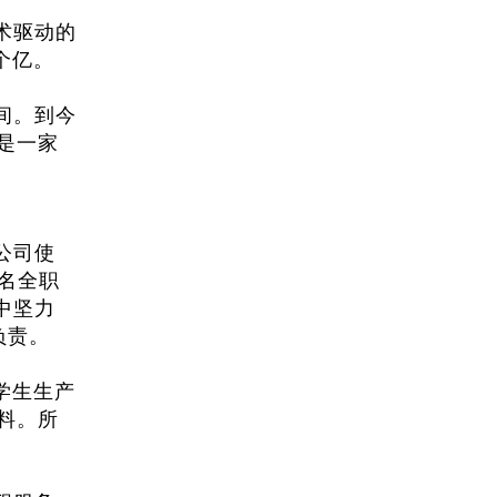
术驱动的
 个亿。
之间。到今
是一家
公司使
 名全职
中坚力
负责。
学生生产
料。所