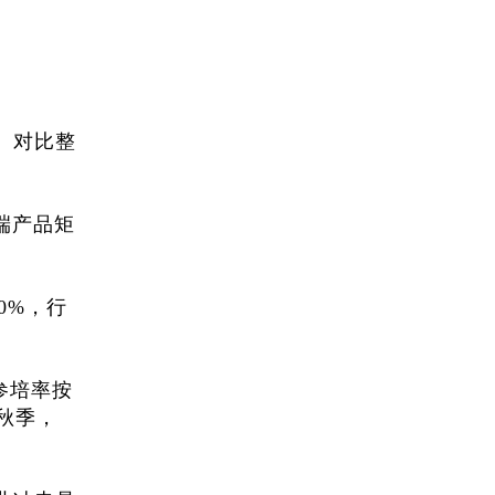
。对比整
端产品矩
0%，行
生参培率按
年秋季，