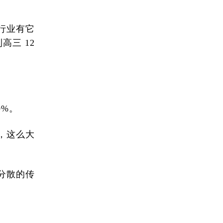
行业有它
三 12
0%。
金，这么大
分散的传