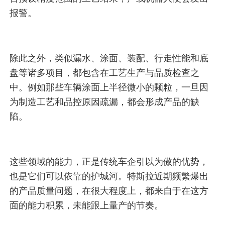
报警。
除此之外，类似漏水、涂面、装配、行走性能和底
盘等诸多项目，都包含在工艺生产与品质检查之
中。例如那些车辆涂面上半径微小的颗粒，一旦因
为制造工艺和品控原因疏漏，都会形成产品的缺
陷。
这些领域的能力，正是传统车企引以为傲的优势，
也是它们可以依靠的护城河。特斯拉近期频繁爆出
的产品质量问题，在很大程度上，都来自于在这方
面的能力积累，未能跟上量产的节奏。