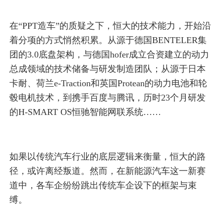
在“PPT造车”的质疑之下，恒大的技术能力，开始沿
着分项的方式悄然积累。从源于德国BENTELER集
团的3.0底盘架构，与德国hofer成立合资建立的动力
总成领域的技术储备与研发制造团队；从源于日本
卡耐、荷兰e-Traction和英国Protean的动力电池和轮
毂电机技术，到携手百度与腾讯，历时23个月研发
的H-SMART OS恒驰智能网联系统……
如果以传统汽车行业的底层逻辑来衡量，恒大的路
径，或许离经叛道。然而，在新能源汽车这一新赛
道中，各车企纷纷跳出传统车企设下的框架与束
缚。