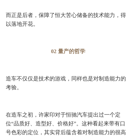
而正是后者，保障了恒大苦心储备的技术能力，得
以落地开花。
02 量产的哲学
造车不仅仅是技术的游戏，同样也是对制造能力的
考验。
在造车之初，许家印对于恒驰汽车提出过一个定
位“品质好、造型好、价格好”。这种看起来带有口
号色彩的定位，其实背后蕴含着对制造能力的很高