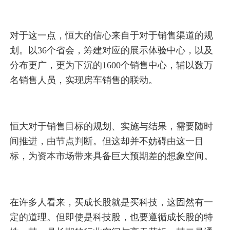
对于这一点，恒大的信心来自于对于销售渠道的规
划。以36个省会，筹建对应的展示体验中心，以及
分布更广，更为下沉的1600个销售中心，辅以数万
名销售人员，实现房车销售的联动。
恒大对于销售目标的规划、实施与结果，需要随时
间推进，由节点判断。但这却并不妨碍由这一目
标，为资本市场带来具备巨大预期差的想象空间。
在许多人看来，买成长股就是买科技，这固然有一
定的道理。但即使是科技股，也要遵循成长股的特