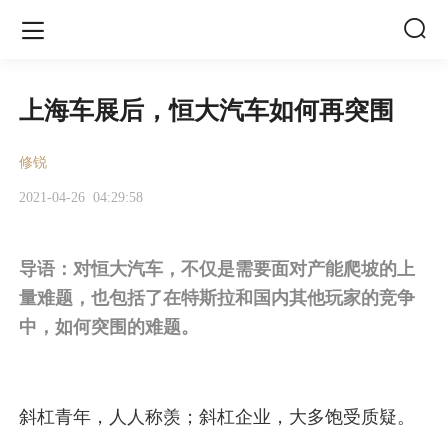


上海车展后，恒大汽车如何再突围
修锐
2021-04-26
04:29:58
导语：对恒大汽车，不仅是需要面对产能爬坡的上
量难题，也包括了在特斯拉和国内其他玩家的竞争
中，如何突围的难题。
斜杠青年，人人称羡；斜杠企业，大多饱受质疑。