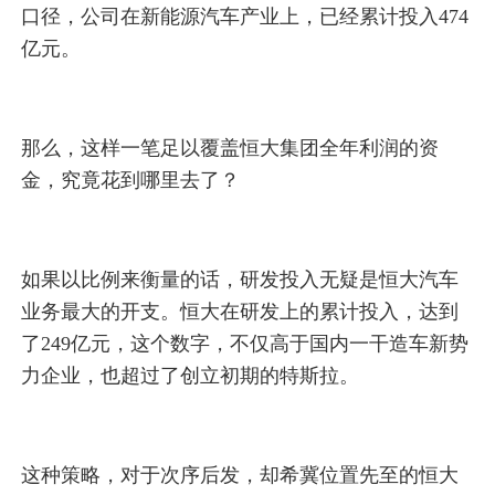
口径，公司在新能源汽车产业上，已经累计投入474
亿元。
那么，这样一笔足以覆盖恒大集团全年利润的资
金，究竟花到哪里去了？
如果以比例来衡量的话，研发投入无疑是恒大汽车
业务最大的开支。恒大在研发上的累计投入，达到
了249亿元，这个数字，不仅高于国内一干造车新势
力企业，也超过了创立初期的特斯拉。
这种策略，对于次序后发，却希冀位置先至的恒大