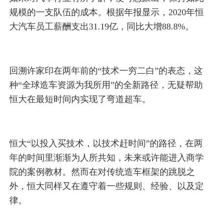
规模的一支队伍的成本。根据年报显示，2020年恒
大汽车员工薪酬支出31.19亿，同比大增88.8%。
回溯许家印在两年前的“技术一穷二白”的表态，这
种“全球造车资源为我所用”的全新路径，无疑帮助
恒大在最短时间内实现了弯道超车。
恒大“以投入买技术，以技术赶时间”的路径，在两
年的时间里渐渐为人所共知，未来或许能进入商学
院的案例教材。然而在对传统造车框架的跳脱之
外，恒大同样又在遵守着一些规则、经验、以及定
律。