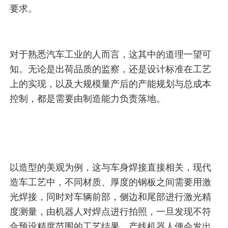
要求。
对于熟悉汽车工业的人而言，这其中的道理一望可
知。无论是出荷品质的监察，还是设计标准在工艺
上的实现，以及大规模量产后的产能规划与总成本
控制，都是需要由制造能力负责落地。
以造型的美观为例，这与车身焊接直接相关，现代
造车工艺中，不同材质、厚度的钢板之间需要用激
光焊接，同时对车辆前部，侧边和尾部进行激光精
度测量，由机器人对焊点进行拍照，一旦发现不符
合预设精度范围的工艺结果，产线机器人便会发出